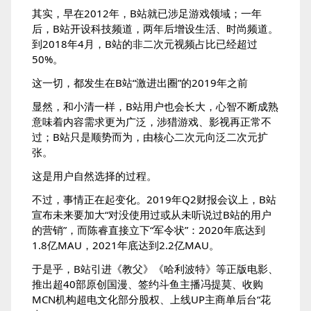
其实，早在2012年，B站就已涉足游戏领域；一年
后，B站开设科技频道，两年后增设生活、时尚频道。
到2018年4月，B站的非二次元视频占比已经超过
50%。
这一切，都发生在B站“激进出圈”的2019年之前
显然，和小清一样，B站用户也会长大，心智不断成熟
意味着内容需求更为广泛，涉猎游戏、影视再正常不
过；B站只是顺势而为，由核心二次元向泛二次元扩
张。
这是用户自然选择的过程。
不过，事情正在起变化。2019年Q2财报会议上，B站
宣布未来要加大“对没使用过或从未听说过B站的用户
的营销”，而陈睿直接立下“军令状”：2020年底达到
1.8亿MAU，2021年底达到2.2亿MAU。
于是乎，B站引进《教父》《哈利波特》等正版电影、
推出超40部原创国漫、签约斗鱼主播冯提莫、收购
MCN机构超电文化部分股权、上线UP主商单后台“花