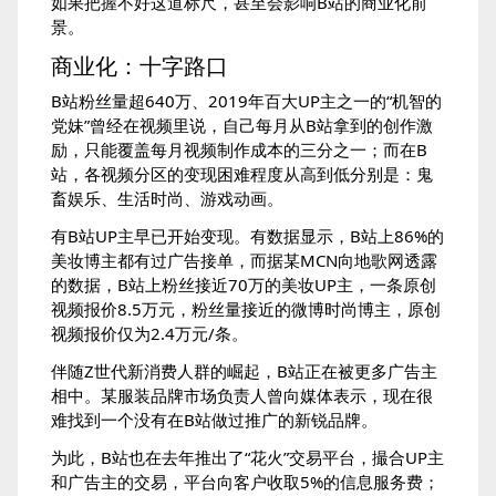
如果把握不好这道标尺，甚至会影响B站的商业化前
景。
商业化：十字路口
B站粉丝量超640万、2019年百大UP主之一的“机智的
党妹”曾经在视频里说，自己每月从B站拿到的创作激
励，只能覆盖每月视频制作成本的三分之一；而在B
站，各视频分区的变现困难程度从高到低分别是：鬼
畜娱乐、生活时尚、游戏动画。
有B站UP主早已开始变现。有数据显示，B站上86%的
美妆博主都有过广告接单，而据某MCN向地歌网透露
的数据，B站上粉丝接近70万的美妆UP主，一条原创
视频报价8.5万元，粉丝量接近的微博时尚博主，原创
视频报价仅为2.4万元/条。
伴随Z世代新消费人群的崛起，B站正在被更多广告主
相中。某服装品牌市场负责人曾向媒体表示，现在很
难找到一个没有在B站做过推广的新锐品牌。
为此，B站也在去年推出了“花火”交易平台，撮合UP主
和广告主的交易，平台向客户收取5%的信息服务费；