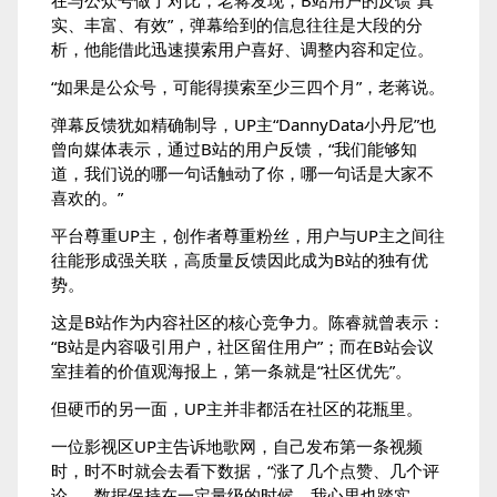
在与公众号做了对比，老蒋发现，B站用户的反馈“真
实、丰富、有效”，弹幕给到的信息往往是大段的分
析，他能借此迅速摸索用户喜好、调整内容和定位。
“如果是公众号，可能得摸索至少三四个月”，老蒋说。
弹幕反馈犹如精确制导，UP主“DannyData小丹尼”也
曾向媒体表示，通过B站的用户反馈，“我们能够知
道，我们说的哪一句话触动了你，哪一句话是大家不
喜欢的。”
平台尊重UP主，创作者尊重粉丝，用户与UP主之间往
往能形成强关联，高质量反馈因此成为B站的独有优
势。
这是B站作为内容社区的核心竞争力。陈睿就曾表示：
“B站是内容吸引用户，社区留住用户”；而在B站会议
室挂着的价值观海报上，第一条就是“社区优先”。
但硬币的另一面，UP主并非都活在社区的花瓶里。
一位影视区UP主告诉地歌网，自己发布第一条视频
时，时不时就会去看下数据，“涨了几个点赞、几个评
论……数据保持在一定量级的时候，我心里也踏实