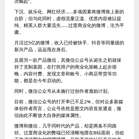
次崛起”。
下沉、娱乐化、网红经济……多项因素将微博推上新的
台阶；但与此同时，虚假流量泛滥、优质内容难以提
纯、精英人群大量流失……过度商业化的微博，沦为平
庸。
月活过5亿的微博，收入已经被快手、抖音等同量级的
新兴产品，远远甩在身后。
反观另一款产品微信，其微信公众号从诞生之初就保
持了克制基因，在打扰用户的商业化策略上起步很
晚，内容付费、发现文章和账号、小商店带货等功
能，都是在今年启动的。
同时，微信公众号从未施行过创作者激励计划。
目前，微信公众号的打开率已不足2%，但对众多新媒
体创作者而言，公众号依然是图文内容首发通道，微
信由此不断放大自身的媒体属性。
微博和微信，几乎同时代的产品，却是两条不同路
径。过度商业化的弊端已经清晰地摆在B站面前，但处