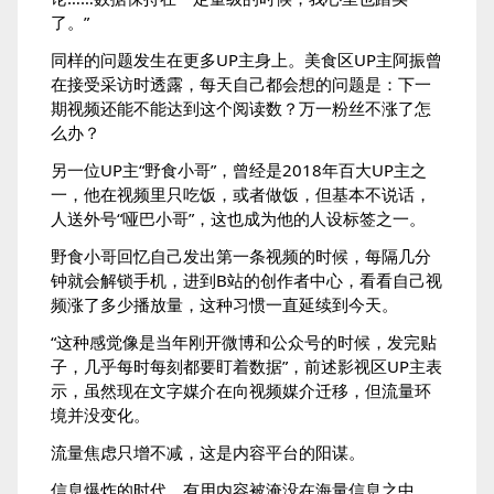
了。”
同样的问题发生在更多UP主身上。美食区UP主阿振曾
在接受采访时透露，每天自己都会想的问题是：下一
期视频还能不能达到这个阅读数？万一粉丝不涨了怎
么办？
另一位UP主“野食小哥”，曾经是2018年百大UP主之
一，他在视频里只吃饭，或者做饭，但基本不说话，
人送外号“哑巴小哥”，这也成为他的人设标签之一。
野食小哥回忆自己发出第一条视频的时候，每隔几分
钟就会解锁手机，进到B站的创作者中心，看看自己视
频涨了多少播放量，这种习惯一直延续到今天。
“这种感觉像是当年刚开微博和公众号的时候，发完贴
子，几乎每时每刻都要盯着数据”，前述影视区UP主表
示，虽然现在文字媒介在向视频媒介迁移，但流量环
境并没变化。
流量焦虑只增不减，这是内容平台的阳谋。
信息爆炸的时代，有用内容被淹没在海量信息之中，