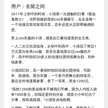
用户：去留之间
2011年上初中的时候，小清第一次接触到日番《吸血
鬼骑士》，当即就被剧里的cos衣服吸引，去全县唯一
一个动漫店里却发现没货，店长还是从总部帮她调的
货。
穿上cos衣服的小清，感觉自己像动漫里的女主角。
一入二次元坑深似海，从初中到高中，小清花了将近1
万元置办各类cos服，甚至在墓地里出过cos服的片
子，高中时组织20多人的动漫社团排练舞台剧，到外
地参赛。
小清回忆到，高一暑假时组织动漫社团排练，写剧
本、租场地、置办衣服，一个多月把舞台剧排练完，
最后去外地漫展参赛，拿了一等奖，奖金1200元。
“虽然1200的奖金根本不够我们平摊，因为人均投入就
有1000多元，但我还是特别兴奋，感觉小小年纪办了
大事，很有成就感。”小清告诉地歌网。
从接触、了解日番，到演化成个人兴趣，最终融入二