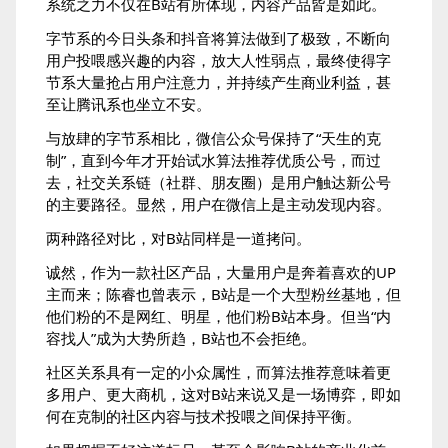
系统之力不仅在B站有所体现，内容产品皆是如此。
字节系的今日头条和抖音将算法做到了极致，不断向
用户投喂感兴趣的内容，放大人性弱点，最终使得字
节系大量抢占用户注意力，并持续产生商业利益，甚
至让腾讯系也坐立不安。
与放肆的字节系相比，微信公众号保持了“天生的克
制”，直到今年才开始试水算法推荐优质公号，而过
去，社交关系链（社群、朋友圈）是用户触达新公号
的主要路径。显然，用户在微信上是主动发现内容。
两种路径对比，对B站同样是一道拷问。
诚然，作为一款社区产品，大量用户是奔着喜欢的UP
主而来；陈睿也曾表示，B站是一个大型粉丝基地，但
他们粉的不是网红、明星，他们粉B站本身。但当“内
容找人”成为大势所趋，B站也不会拒绝。
社区关系具有一定的小众属性，而算法推荐意味着更
多用户、更大商机，这对B站来说又是一场博弈，即如
何在克制的社区内容与技术投喂之间保持平衡。