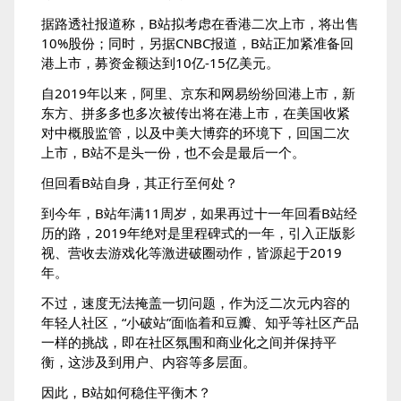
据路透社报道称，B站拟考虑在香港二次上市，将出售
10%股份；同时，另据CNBC报道，B站正加紧准备回
港上市，募资金额达到10亿-15亿美元。
自2019年以来，阿里、京东和网易纷纷回港上市，新
东方、拼多多也多次被传出将在港上市，在美国收紧
对中概股监管，以及中美大博弈的环境下，回国二次
上市，B站不是头一份，也不会是最后一个。
但回看B站自身，其正行至何处？
到今年，B站年满11周岁，如果再过十一年回看B站经
历的路，2019年绝对是里程碑式的一年，引入正版影
视、营收去游戏化等激进破圈动作，皆源起于2019
年。
不过，速度无法掩盖一切问题，作为泛二次元内容的
年轻人社区，“小破站”面临着和豆瓣、知乎等社区产品
一样的挑战，即在社区氛围和商业化之间并保持平
衡，这涉及到用户、内容等多层面。
因此，B站如何稳住平衡木？