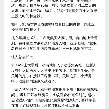
次元圈层，和众多95后一样，小清培养了对二次元的
兴趣，而相比于70、80后，95后们更愿意在个人兴趣
上投入时间和金钱。
如今，95后群体正在B站释放着自己的兴趣，亦或沉
浸到自我兴趣之中。
成立早期的B站，二次元氛围浓厚，用户自由地上传番
剧、在弹幕里讨论喜欢的动漫人物，就连“bilibili”都取
名自日漫《某科学的超电磁炮》里一种武器的声音。
但人总会长大。
2014年上大学后，小清就加入了动漫集英社，但新人
没有什么话语权，大学里还要考证、参加学生会。最
关键的是，在接触了各类书籍、美剧之后，小清觉
得，动漫的内涵越来越浅了。
小清入学的同年，靖宇在朋友推荐下看了B站的游戏视
频，“当时正好在玩魔兽，比较喜欢看‘逗鱼时刻’‘起小
点’这些UP主”。B站给他的感觉是“很亲切”，而靖宇是
在看了游戏视频后，才知道B站还可以追番。