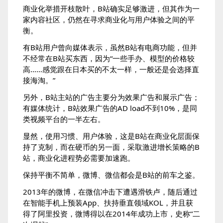
商业化举措开枝散叶，B站确实足够激进，但其作为一
家内容社区，仍然在寻求商业化与用户体验之间的平
衡。
有B站用户曾向媒体表示，虽然B站有电商功能，但并
不经常在B站买东西，因为“一些手办、模型的价格较
高……感觉跟在日本买的不太一样，一般还是会选择直
接海淘。”
另外，B站主站的广告主要分为效果广告和展示广告；
有媒体统计，B站效果广告的AD load不到10%，是同
类视频平台的一半左右。
显然，使用习惯、用户体验，这是B站在商业化层面保
持了克制，而在硬币的另一面，采取激进增长策略的B
站，商业化进程势必需要加速跑。
保持平衡不简单，微博、微信都会是B站的前车之鉴。
2013年的微博，在微信冲击下遭遇滑铁卢，随后通过
在智能手机上预装App、扶持垂直领域KOL，并且获
得了阿里投资，微博得以在2014年成功上市，史称“二