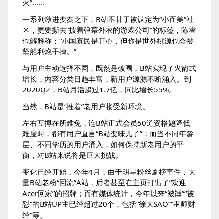
火”……
一系列激进变奏之下，B站不甘于被认定为“小而美”社
区，更要撕去“披着弹幕外衣的游戏公司”的标签，陈睿
也解释称：“小国寡民是开心，但你是世外桃源也会被
坚船利炮干掉。”
与用户主动选择不同，既然是破圈，B站实现了火箭式
增长，内容分类日趋丰富，新用户源源不断涌入。到
2020Q2，B站月活超过1.7亿，同比增长55%。
当然，B站是“推着”老用户接受新环境。
左右互搏在所难免，连B站正式会员50道资格题降低
难度时，都有用户直言“B站变味儿了”；而当不同年龄
层、不同学历的用户涌入，如何保持新老用户的平
衡，对B站来说将是巨大挑战。
变化已经开始，今年4月，由于明星粉丝刷榜事件，大
量B站老粉“回流”A站，后者甚至在主页打出了“欢迎
Acer回家”的招牌；而有媒体统计，今年以来“被锤”“被
怼”的B站UP主已经超过20个，包括“徐大SAO”“巫师财
经”等。